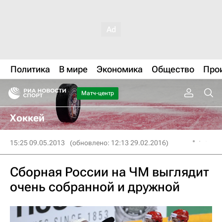
Политика
В мире
Экономика
Общество
Про
Матч-центр
Хоккей
15:25 09.05.2013
(обновлено: 12:13 29.02.2016)
Сборная России на ЧМ выглядит
очень собранной и дружной