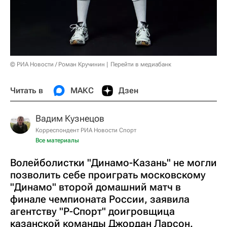
© РИА Новости / Роман Кручинин
Перейти в медиабанк
Читать в
МАКС
Дзен
Вадим Кузнецов
Корреспондент РИА Новости Спорт
Все материалы
Волейболистки "Динамо-Казань" не могли
позволить себе проиграть московскому
"Динамо" второй домашний матч в
финале чемпионата России, заявила
агентству "Р-Спорт" доигровщица
казанской команды Джордан Ларсон.