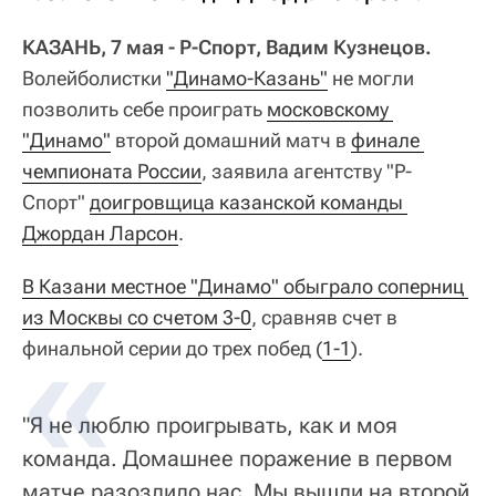
КАЗАНЬ, 7 мая - Р-Спорт, Вадим Кузнецов.
Волейболистки
"Динамо-Казань"
не могли
позволить себе проиграть
московскому 
"Динамо"
второй домашний матч в
финале 
чемпионата России
, заявила агентству "Р-
Спорт"
доигровщица казанской команды 
Джордан Ларсон
.
В Казани местное "Динамо" обыграло соперниц 
из Москвы со счетом 3-0
, сравняв счет в
финальной серии до трех побед (
1-1
).
"Я не люблю проигрывать, как и моя
команда. Домашнее поражение в первом
матче разозлило нас. Мы вышли на второй