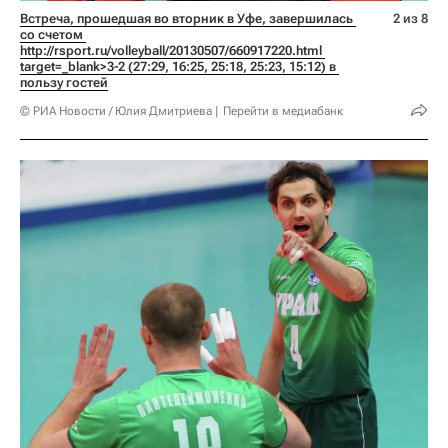
Встреча, прошедшая во вторник в Уфе, завершилась 
2 из 8
со счетом 
http://rsport.ru/volleyball/20130507/660917220.html 
target=_blank>3-2 (27:29, 16:25, 25:18, 25:23, 15:12) в 
пользу гостей
© РИА Новости / Юлия Дмитриева
Перейти в медиабанк