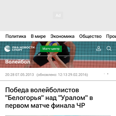
Политика
В мире
Экономика
Общество
Про
Матч-центр
Волейбол
20:28 07.05.2013
(обновлено: 12:13 29.02.2016)
Победа волейболистов
"Белогорья" над "Уралом" в
первом матче финала ЧР