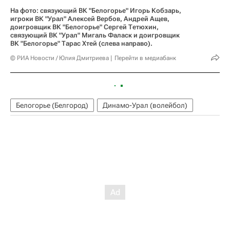
На фото: связующий ВК "Белогорье" Игорь Кобзарь,
игроки ВК "Урал" Алексей Вербов, Андрей Ащев,
доигровщик ВК "Белогорье" Сергей Тетюхин,
связующий ВК "Урал" Мигаль Фаласк и доигровщик
ВК "Белогорье" Тарас Хтей (слева направо).
© РИА Новости / Юлия Дмитриева
Перейти в медиабанк
Белогорье (Белгород)
Динамо-Урал (волейбол)