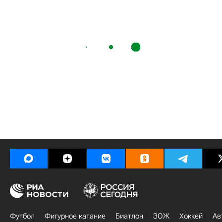
Футбол
Фигурное катание
Биатлон
ЗОЖ
Хоккей
Ав