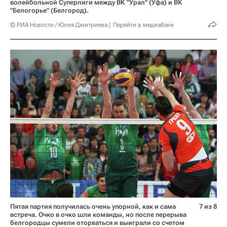
волейбольной Суперлиги между ВК "Урал" (Уфа) и ВК
"Белогорье" (Белгород).
© РИА Новости / Юлия Дмитриева
Перейти в медиабанк
Пятая партия получилась очень упорной, как и сама
7 из 8
встреча. Очко в очко шли команды, но после перерыва
белгородцы сумели оторваться и выиграли со счетом