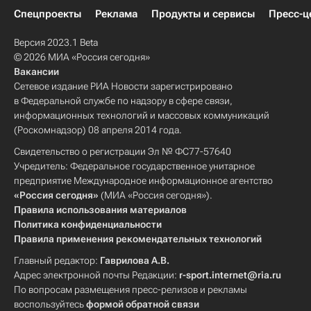
Спецпроекты
Реклама
Продукты и сервисы
Пресс-ц
Версия 2023.1 Beta
© 2026 МИА «Россия сегодня»
Вакансии
Сетевое издание РИА Новости зарегистрировано
в Федеральной службе по надзору в сфере связи,
информационных технологий и массовых коммуникаций
(Роскомнадзор) 08 апреля 2014 года.
Свидетельство о регистрации Эл № ФС77-57640
Учредитель: Федеральное государственное унитарное
предприятие Международное информационное агентство
«Россия сегодня»
(МИА «Россия сегодня»).
Правила использования материалов
Политика конфиденциальности
Правила применения рекомендательных технологий
Главный редактор:
Гаврилова А.В.
Адрес электронной почты Редакции:
r-sport.internet@ria.ru
По вопросам размещения пресс-релизов и рекламы
воспользуйтесь
формой обратной связи