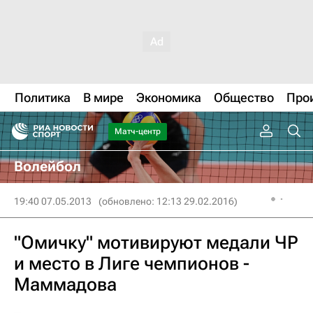
Политика
В мире
Экономика
Общество
Про
Матч-центр
Волейбол
19:40 07.05.2013
(обновлено: 12:13 29.02.2016)
"Омичку" мотивируют медали ЧР
и место в Лиге чемпионов -
Маммадова