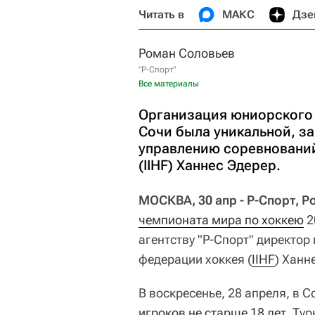
Читать в
МАКС
Дзе
Роман Соловьев
"Р-Спорт"
Все материалы
Организация юниорского 
Сочи была уникальной, за
управлению соревновани
(IIHF) Ханнес Эдерер.
МОСКВА, 30 апр - Р-Спорт, 
чемпионата мира по хоккею
2
агентству "Р-Спорт" директо
федерации хоккея (
IIHF
) Ханн
В воскресенье, 28 апреля, в 
игроков не старше 18 лет
. Ту