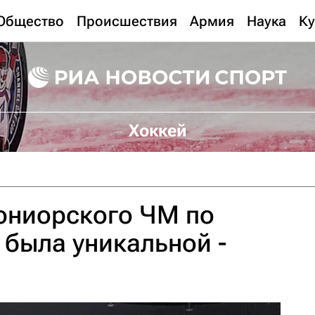
Общество
Происшествия
Армия
Наука
Ку
Хоккей
юниорского ЧМ по
 была уникальной -