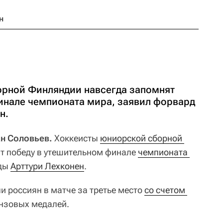
н
орной Финляндии навсегда запомнят
инале чемпионата мира, заявил форвард
н.
ан Соловьев.
Хоккеисты
юниорской сборной 
т победу в утешительном финале
чемпионата 
нды
Арттури Лехконен
.
и россиян в матче за третье место
со счетом 
нзовых медалей.