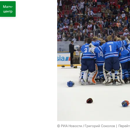
Матч-
центр
© РИА Новости / Григорий Соколов
Перейт