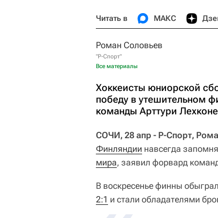
Читать в
МАКС
Дзе
Роман Соловьев
"Р-Спорт"
Все материалы
Хоккеисты юниорской сб
победу в утешительном ф
команды Арттури Лехконе
СОЧИ, 28 апр - Р-Спорт, Ром
Финляндии
навсегда запомня
мира
, заявил форвард кома
В воскресенье финны обыграл
2:1
и стали обладателями бро