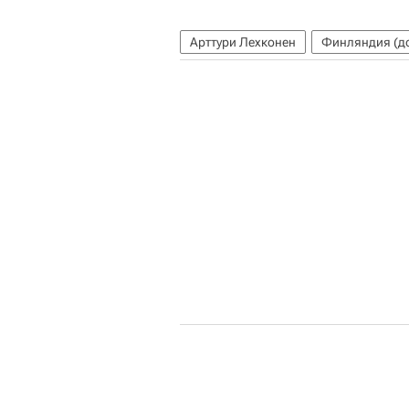
Арттури Лехконен
Финляндия (до