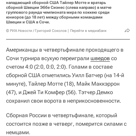
нападающий сборной США Тайлер Мотте и вратарь
сборной Швеции Эббе Сиэнес (слева направо) в матче
группового раунда чемпионата мира по хоккею среди
юниоров (до 18 лет) между сборными командами
Швеции и США в Сочи.
© РИА Новости / Григорий Соколов
Перейти в медиабанк
Американцы в четвертьфинале проходящего в
Сочи турнира всухую переиграли
шведов
со
счетом 4:0 (2:0, 0:0, 2:0). Голами в составе
сборной США отметились Уилл Батчер (на 14-й
минуте), Тайлер Мотте (18), Майк Маккэррон
(47), и Джей Ти Комфер (56). Тэтчер Демко
сохранил свои ворота в неприкосновенности.
Сборная России в четвертьфинале, который
состоится позже в четверг, померится силами с
немцами.