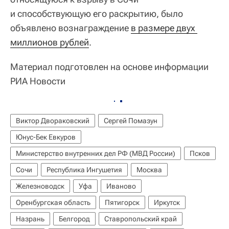
и способствующую его раскрытию, было
объявлено вознаграждение
в размере двух 
миллионов рублей
.
Материал подготовлен на основе информации
РИА Новости
Виктор Двораковский
Сергей Помазун
Юнус-Бек Евкуров
Министерство внутренних дел РФ (МВД России)
Псков
Сочи
Республика Ингушетия
Москва
Железноводск
Уфа
Иваново
Оренбургская область
Пятигорск
Иркутск
Назрань
Белгород
Ставропольский край