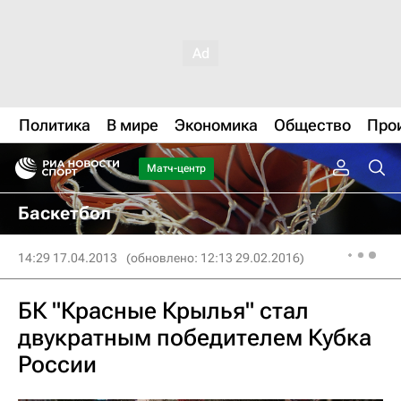
Политика
В мире
Экономика
Общество
Про
Матч-центр
Баскетбол
14:29 17.04.2013
(обновлено: 12:13 29.02.2016)
БК "Красные Крылья" стал
двукратным победителем Кубка
России