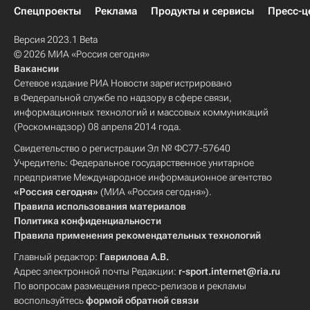
Спецпроекты
Реклама
Продукты и сервисы
Пресс-ц
Версия 2023.1 Beta
© 2026 МИА «Россия сегодня»
Вакансии
Сетевое издание РИА Новости зарегистрировано
в Федеральной службе по надзору в сфере связи,
информационных технологий и массовых коммуникаций
(Роскомнадзор) 08 апреля 2014 года.
Свидетельство о регистрации Эл № ФС77-57640
Учредитель: Федеральное государственное унитарное
предприятие Международное информационное агентство
«Россия сегодня»
(МИА «Россия сегодня»).
Правила использования материалов
Политика конфиденциальности
Правила применения рекомендательных технологий
Главный редактор:
Гаврилова А.В.
Адрес электронной почты Редакции:
r-sport.internet@ria.ru
По вопросам размещения пресс-релизов и рекламы
воспользуйтесь
формой обратной связи