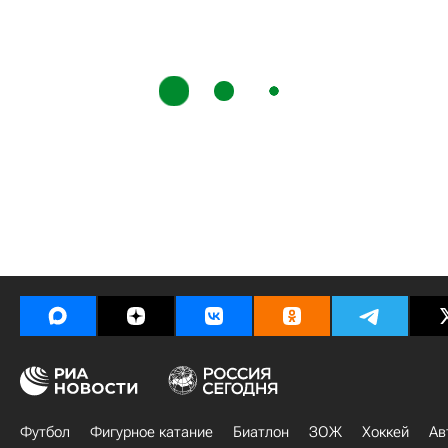
Футбол
Фигурное катание
Биатлон
ЗОЖ
Хоккей
Ав