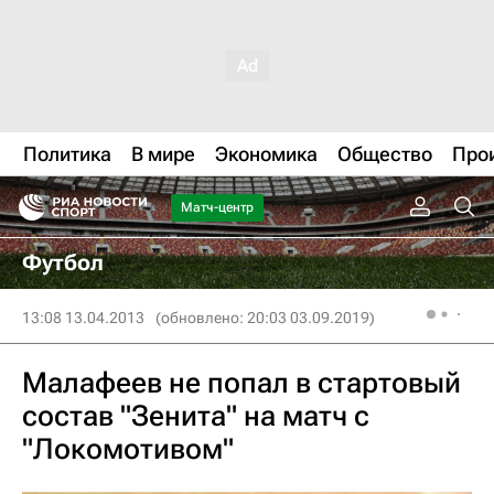
Политика
В мире
Экономика
Общество
Про
Матч-центр
Футбол
13:08 13.04.2013
(обновлено: 20:03 03.09.2019)
Малафеев не попал в стартовый
состав "Зенита" на матч с
"Локомотивом"