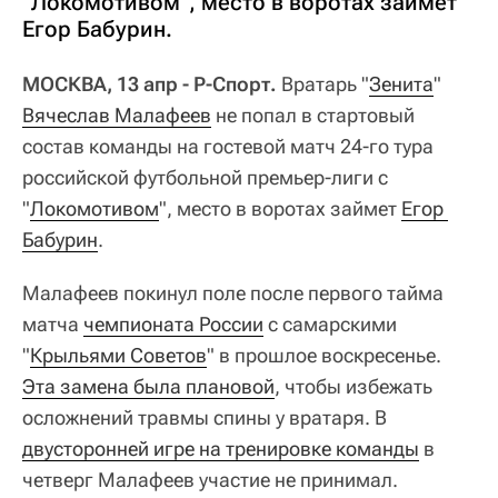
"Локомотивом", место в воротах займет
Егор Бабурин.
МОСКВА, 13 апр - Р-Спорт.
Вратарь "
Зенита
"
Вячеслав Малафеев
не попал в стартовый
состав команды на гостевой матч 24-го тура
российской футбольной премьер-лиги с
"
Локомотивом
", место в воротах займет
Егор 
Бабурин
.
Малафеев покинул поле после первого тайма
матча
чемпионата России
с самарскими
"
Крыльями Советов
" в прошлое воскресенье.
Эта замена была плановой
, чтобы избежать
осложнений травмы спины у вратаря. В
двусторонней игре на тренировке команды
в
четверг Малафеев участие не принимал.