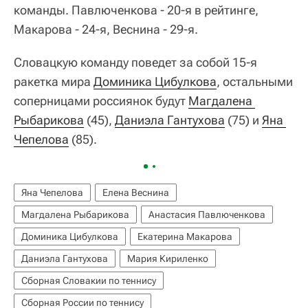
команды. Павлюченкова - 20-я в рейтинге,
Макарова - 24-я, Веснина - 29-я.
Словацкую команду поведет за собой 15-я
ракетка мира
Доминика Цибулкова
, остальными
соперницами россиянок будут
Магдалена 
Рыбарикова
(45),
Даниэла Гантухова
(75) и
Яна 
Чепелова
(85).
Яна Чепелова
Елена Веснина
Магдалена Рыбарикова
Анастасия Павлюченкова
Доминика Цибулкова
Екатерина Макарова
Даниэла Гантухова
Мария Кириленко
Сборная Словакии по теннису
Сборная России по теннису