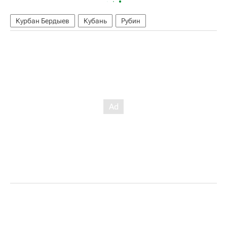
Курбан Бердыев
Кубань
Рубин