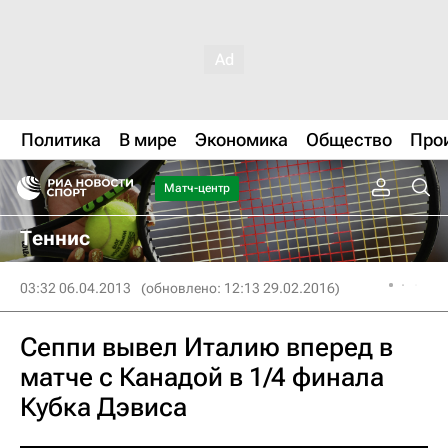
Политика
В мире
Экономика
Общество
Про
Матч-центр
Теннис
03:32 06.04.2013
(обновлено: 12:13 29.02.2016)
Сеппи вывел Италию вперед в
матче с Канадой в 1/4 финала
Кубка Дэвиса