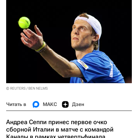
© REUTERS / BEN NELMS
Читать в
МАКС
Дзен
Андреа Сеппи принес первое очко
сборной Италии в матче с командой
Канады в рамках четвертьфинала