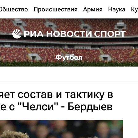
Общество
Происшествия
Армия
Наука
Ку
Футбол
ет состав и тактику в
е с "Челси" - Бердыев