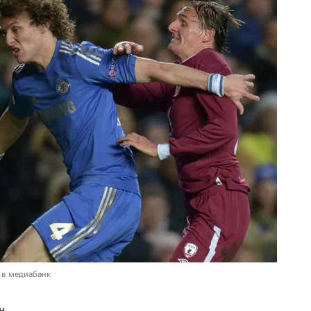
 в медиабанк
н