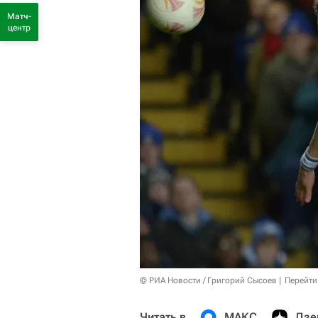
Матч-
центр
© РИА Новости / Григорий Сысоев
Перейти
Читать в
МАКС
Дзе