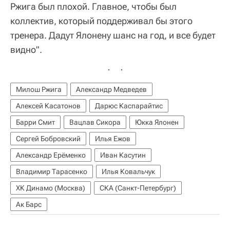
Ржига был плохой. Главное, чтобы был
коллектив, который поддерживал бы этого
тренера. Дадут Ялонену шанс на год, и все будет
видно".
Милош Ржига
Александр Медведев
Алексей Касатонов
Дарюс Каспарайтис
Барри Смит
Вацлав Сикора
Юкка Ялонен
Сергей Бобровский
Илья Ежов
Александр Ерёменко
Иван Касутин
Владимир Тарасенко
Илья Ковальчук
ХК Динамо (Москва)
СКА (Санкт-Петербург)
Ак Барс