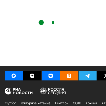
Футбол
Фигурное катание
Биатлон
ЗОЖ
Хоккей
Ав