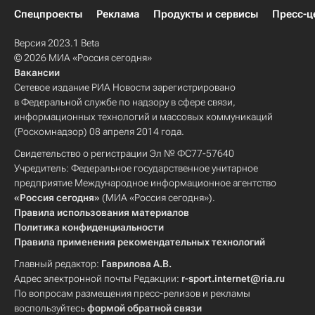
Спецпроекты
Реклама
Продукты и сервисы
Пресс-ц
Версия 2023.1 Beta
© 2026 МИА «Россия сегодня»
Вакансии
Сетевое издание РИА Новости зарегистрировано
в Федеральной службе по надзору в сфере связи,
информационных технологий и массовых коммуникаций
(Роскомнадзор) 08 апреля 2014 года.
Свидетельство о регистрации Эл № ФС77-57640
Учредитель: Федеральное государственное унитарное
предприятие Международное информационное агентство
«Россия сегодня»
(МИА «Россия сегодня»).
Правила использования материалов
Политика конфиденциальности
Правила применения рекомендательных технологий
Главный редактор:
Гаврилова А.В.
Адрес электронной почты Редакции:
r-sport.internet@ria.ru
По вопросам размещения пресс-релизов и рекламы
воспользуйтесь
формой обратной связи