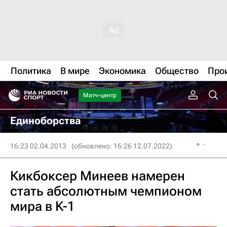
Политика
В мире
Экономика
Общество
Про
Матч-центр
Единоборства
16:23 02.04.2013
(обновлено: 16:26 12.07.2022)
Кикбоксер Минеев намерен
стать абсолютным чемпионом
мира в K-1