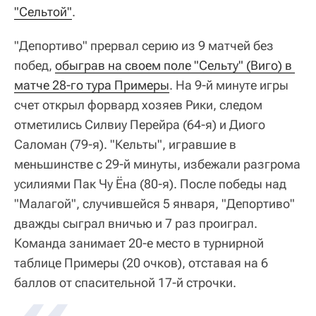
"Сельтой"
.
"Депортиво" прервал серию из 9 матчей без
побед,
обыграв на своем поле "Сельту" (Виго) в 
матче 28-го тура Примеры
. На 9-й минуте игры
счет открыл форвард хозяев Рики, следом
отметились Силвиу Перейра (64-я) и Диого
Саломан (79-я). "Кельты", игравшие в
меньшинстве с 29-й минуты, избежали разгрома
усилиями Пак Чу Ёна (80-я). После победы над
"Малагой", случившейся 5 января, "Депортиво"
дважды сыграл вничью и 7 раз проиграл.
Команда занимает 20-е место в турнирной
таблице Примеры (20 очков), отставая на 6
баллов от спасительной 17-й строчки.