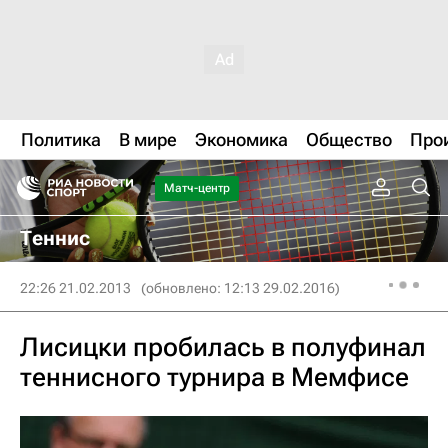
Политика
В мире
Экономика
Общество
Про
Матч-центр
Теннис
22:26 21.02.2013
(обновлено: 12:13 29.02.2016)
Лисицки пробилась в полуфинал
теннисного турнира в Мемфисе