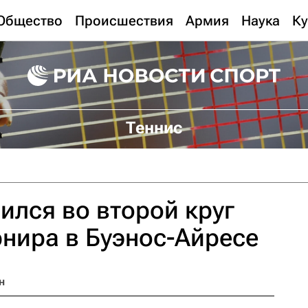
Общество
Происшествия
Армия
Наука
Ку
Теннис
ился во второй круг
рнира в Буэнос-Айресе
н