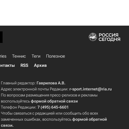
ries
Теннис
Теги
Полезное
нтакты
RSS
Архив
Главный редактор:
Гаврилова А.В.
Адрес электронной почты Редакции:
r-sport.internet@ria.ru
По вопросам размещения пресс-релизов и рекламы
воспользуйтесь
формой обратной связи
Телефон Редакции:
7 (495) 645-6601
Чтобы связаться с редакцией или сообщить обо всех
замеченных ошибках, воспользуйтесь
формой обратной
связи
.