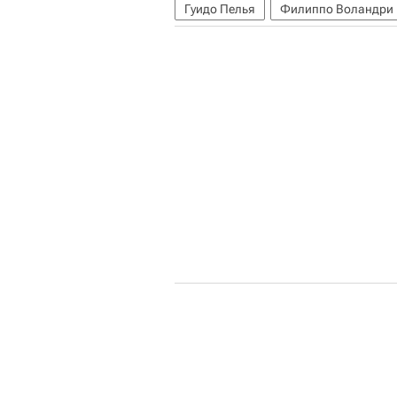
Гуидо Пелья
Филиппо Воландри