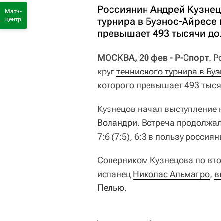
Россиянин Андрей Кузнец
Матч-
турнира в Буэнос-Айресе 
центр
превышает 493 тысячи до
МОСКВА, 20 фев - Р-Спорт
. 
круг
теннисного турнира в Бу
которого превышает 493 тыся
Кузнецов начал выступление 
Воландри
. Встреча продолжал
7:6 (7:5), 6:3 в пользу россиян
Соперником Кузнецова по втор
испанец
Николас Альмагро
,
в
Пелью
.