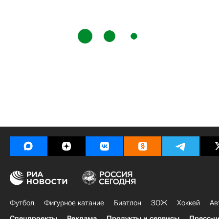
Футбол
Фигурное катание
Биатлон
ЗОЖ
Хоккей
Ав
Спецпроекты
Реклама
Продукты и сервисы
Пресс-ц