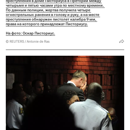
преступления в доме Писториуса в Претории между 
четырьмя и пятью часами утра по местному времени. 
По данным полиции, жертва получила четыре 
огнестрельных ранения в голову и руку, а на месте 
преступления обнаружен пистолет калибра 9 мм, 
права на которого принадлежат Писториусу.
На фото: Оскар Писториус.
© REUTERS / Antonie de Ras