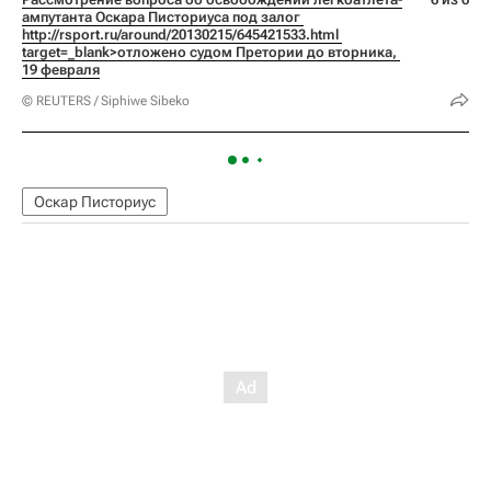
ампутанта Оскара Писториуса под залог 
http://rsport.ru/around/20130215/645421533.html 
target=_blank>отложено судом Претории до вторника, 
19 февраля
© REUTERS / Siphiwe Sibeko
Оскар Писториус