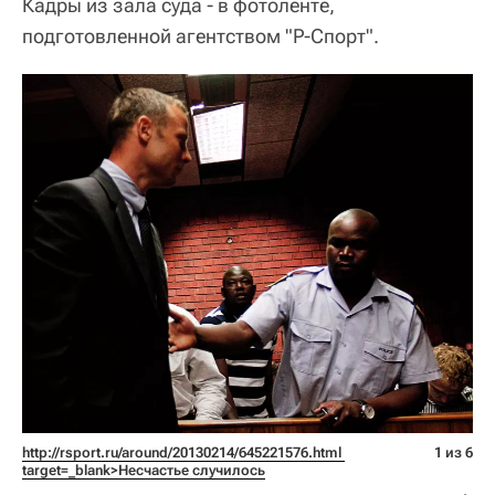
Кадры из зала суда - в фотоленте,
подготовленной агентством "Р-Спорт".
http://rsport.ru/around/20130214/645221576.html 
1 из 6
target=_blank>Несчастье случилось