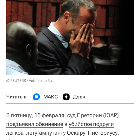
© REUTERS / Antonie de Ras
Читать в
МАКС
Дзен
В пятницу, 15 февраля, суд Претории (ЮАР)
предъявил обвинение
в
убийстве подруги
легкоатлету-ампутанту
Оскару  Писториусу
.