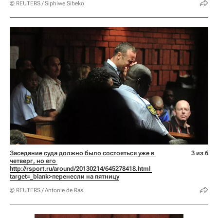
© REUTERS / Siphiwe Sibeko
Заседание суда должно было состояться уже в 
3 из 6
четверг, но его 
http://rsport.ru/around/20130214/645278418.html 
target=_blank>перенесли на пятницу
© REUTERS / Antonie de Ras