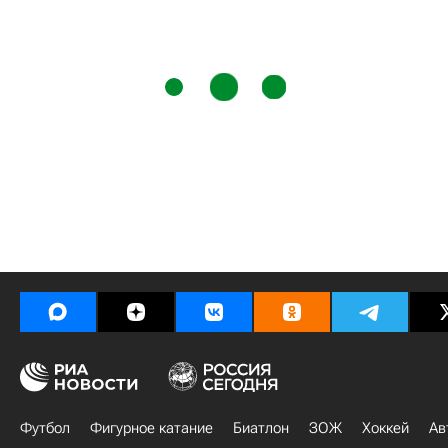
Футбол
Фигурное катание
Биатлон
ЗОЖ
Хоккей
Ав