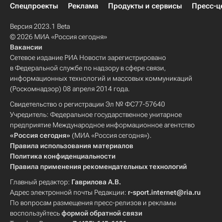
Спецпроекты
Реклама
Продукты и сервисы
Пресс-ц
Версия 2023.1 Beta
© 2026 МИА «Россия сегодня»
Вакансии
Сетевое издание РИА Новости зарегистрировано
в Федеральной службе по надзору в сфере связи,
информационных технологий и массовых коммуникаций
(Роскомнадзор) 08 апреля 2014 года.
Свидетельство о регистрации Эл № ФС77-57640
Учредитель: Федеральное государственное унитарное
предприятие Международное информационное агентство
«Россия сегодня»
(МИА «Россия сегодня»).
Правила использования материалов
Политика конфиденциальности
Правила применения рекомендательных технологий
Главный редактор:
Гаврилова А.В.
Адрес электронной почты Редакции:
r-sport.internet@ria.ru
По вопросам размещения пресс-релизов и рекламы
воспользуйтесь
формой обратной связи