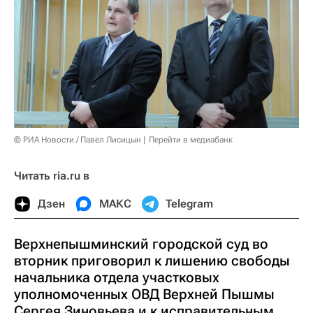
© РИА Новости / Павел Лисицын
Перейти в медиабанк
Читать ria.ru в
Дзен
МАКС
Telegram
Верхнепышминский городской суд во
вторник приговорил к лишению свободы
начальника отдела участковых
уполномоченных ОВД Верхней Пышмы
Сергея Зиновьева и к исправительным