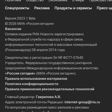
Политика
Общество
Экономика
В мире
Происшеств
Спецпроекты
Реклама
Продукты и сервисы
Пресс-ц
Версия 2023.1 Beta
© 2026 МИА «Россия сегодня»
Вакансии
Сетевое издание РИА Новости зарегистрировано
в Федеральной службе по надзору в сфере связи,
информационных технологий и массовых коммуникаций
(Роскомнадзор) 08 апреля 2014 года.
Свидетельство о регистрации Эл № ФС77-57640
Учредитель: Федеральное государственное унитарное
предприятие Международное информационное агентство
«Россия сегодня»
(МИА «Россия сегодня»).
Правила использования материалов
Политика конфиденциальности
Правила применения рекомендательных технологий
Главный редактор:
Гаврилова А.В.
Адрес электронной почты Редакции:
internet-group@ria.ru
По вопросам размещения пресс-релизов и рекламы