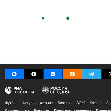
Футбол
Фигурное катание
Биатлон
ЗОЖ
Хоккей
Ав
Спецпроекты
Реклама
Продукты и сервисы
Пресс-ц