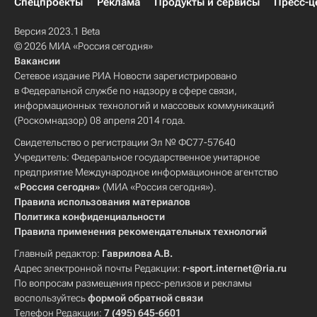
Спецпроекты
Реклама
Продукты и сервисы
Пресс-ц
Версия 2023.1 Beta
© 2026 МИА «Россия сегодня»
Вакансии
Сетевое издание РИА Новости зарегистрировано
в Федеральной службе по надзору в сфере связи,
информационных технологий и массовых коммуникаций
(Роскомнадзор) 08 апреля 2014 года.
Свидетельство о регистрации Эл № ФС77-57640
Учредитель: Федеральное государственное унитарное
предприятие Международное информационное агентство
«Россия сегодня»
(МИА «Россия сегодня»).
Правила использования материалов
Политика конфиденциальности
Правила применения рекомендательных технологий
Главный редактор:
Гаврилова А.В.
Адрес электронной почты Редакции:
r-sport.internet@ria.ru
По вопросам размещения пресс-релизов и рекламы
воспользуйтесь
формой обратной связи
Телефон Редакции:
7 (495) 645-6601