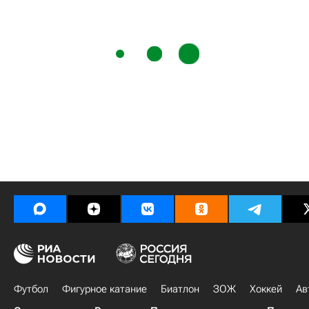
Футбол
Фигурное катание
Биатлон
ЗОЖ
Хоккей
Ав