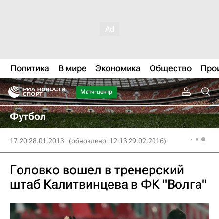
Политика
В мире
Экономика
Общество
Про
Матч-центр
Футбол
17:20 28.01.2013
(обновлено: 12:13 29.02.2016)
Головко вошел в тренерский
штаб Калитвинцева в ФК "Волга"