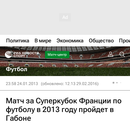
Политика
В мире
Экономика
Общество
Про
Матч-центр
Футбол
23:58 24.01.2013
(обновлено: 12:13 29.02.2016)
Матч за Суперкубок Франции по
футболу в 2013 году пройдет в
Габоне