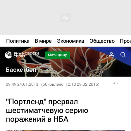
Политика
В мире
Экономика
Общество
Про
Матч-центр
Баскетбол
09:49 24.01.2013
(обновлено: 12:13 29.02.2016)
"Портленд" прервал
шестиматчевую серию
поражений в НБА