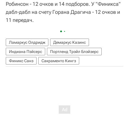
Робинсон - 12 очков и 14 подборов. У "Финикса"
дабл-дабл на счету Горана Драгича - 12 очков и
11 передач.
Ламаркус Олдридж
Демаркус Казинс
Индиана Пэйсерс
Портленд Трэйл Блэйзерс
Финикс Санз
Сакраменто Кингз