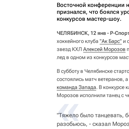
Восточной конференции н
признался, что боялся ур
конкурсов мастер-шоу.
ЧЕЛЯБИНСК, 12 янв - Р-Спор
хоккейного клуба
"Ак Барс"
и 
звезд КХЛ
Алексей Морозов
п
лед в одном из конкурсов мас
В субботу в Челябинске стар
состоялись матч ветеранов, а
команда Запада
. В конкурсе
Морозов исполнили танец с ч
"Тяжело было танцевать, б
разобьюсь, - сказал Моро