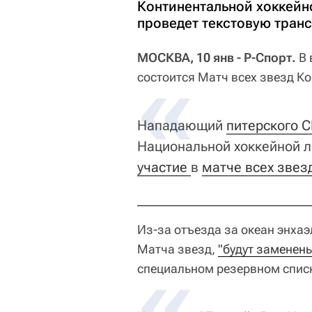
Континентальной хоккейно
проведет текстовую тран
МОСКВА, 10 янв - Р-Спорт.
В 
состоится Матч всех звезд К
Нападающий
питерского 
Национальной хоккейной л
участие 
в
матче всех звез
Из-за отъезда за океан энха
Матча звезд,
"будут заменен
специальном резервном списк