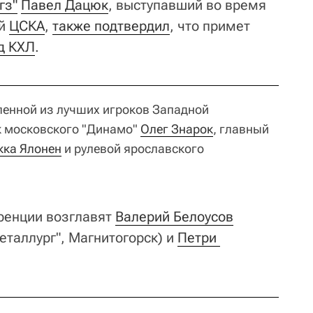
гз"
Павел Дацюк
, выступавший во время
ий
ЦСКА
,
также подтвердил
, что примет
д КХЛ
.
ленной из лучших игроков Западной
 московского "Динамо"
Олег Знарок
, главный
ка Ялонен
и рулевой ярославского
ренции возглавят
Валерий Белоусов
еталлург", Магнитогорск) и
Петри 