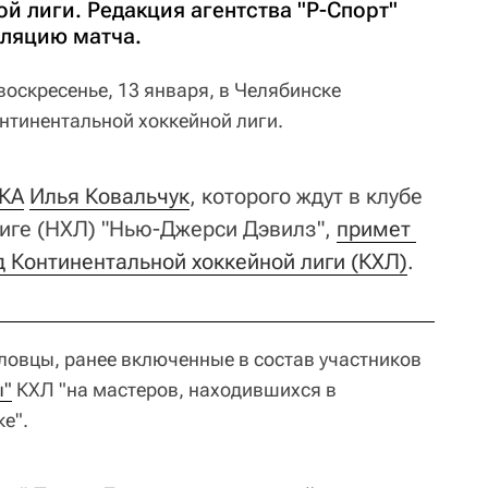
й лиги. Редакция агентства "Р-Спорт"
сляцию матча.
воскресенье, 13 января, в Челябинске
онтинентальной хоккейной лиги.
СКА
Илья Ковальчук
, которого ждут в клубе
иге (НХЛ) "Нью-Джерси Дэвилз",
примет 
д Континентальной хоккейной лиги (КХЛ)
.
эловцы, ранее включенные в состав участников
ы"
КХЛ "на мастеров, находившихся в
е".