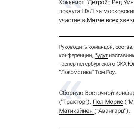
Хоккеист
"Детройт Ред Уин
локаута НХЛ за московск
участие в
Матче всех звез
Руководить командой, состав
конференции,
будут
наставник
тренер петербургского СКА
Юк
"Локомотива" Том Роу.
Сборную Восточной конфе
("Трактор"),
Пол Морис
("М
Матикайнен 
("Авангард").