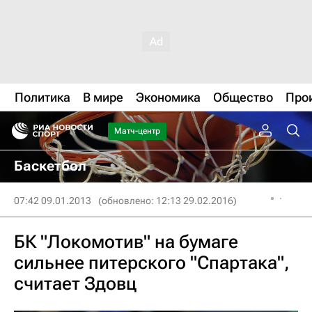
Политика
В мире
Экономика
Общество
Про
Матч-центр
Баскетбол
07:42 09.01.2013
(обновлено: 12:13 29.02.2016)
БК "Локомотив" на бумаге
сильнее питерского "Спартака",
считает Здовц