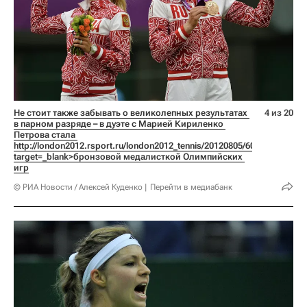
Не стоит также забывать о великолепных результатах 
4 из 20
в парном разряде – в дуэте с Марией Кириленко 
Петрова стала 
http://london2012.rsport.ru/london2012_tennis/20120805/608440015.html
target=_blank>бронзовой медалисткой Олимпийских 
игр
© РИА Новости / Алексей Куденко
Перейти в медиабанк