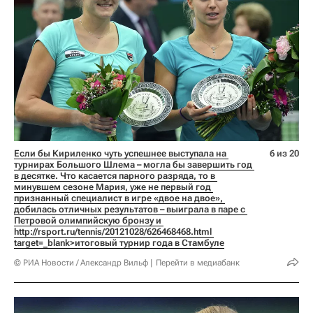
Если бы Кириленко чуть успешнее выступала на 
6 из 20
турнирах Большого Шлема – могла бы завершить год 
в десятке. Что касается парного разряда, то в 
минувшем сезоне Мария, уже не первый год 
признанный специалист в игре «двое на двое», 
добилась отличных результатов – выиграла в паре с 
Петровой олимпийскую бронзу и 
http://rsport.ru/tennis/20121028/626468468.html 
target=_blank>итоговый турнир года в Стамбуле
© РИА Новости / Александр Вильф
Перейти в медиабанк