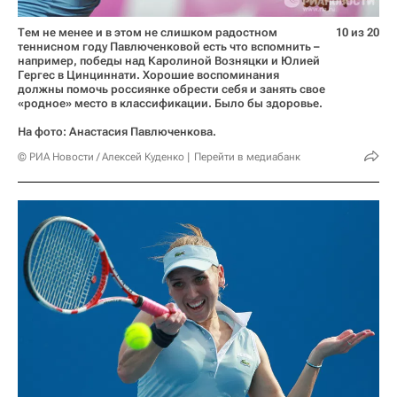
Тем не менее и в этом не слишком радостном
10 из 20
теннисном году Павлюченковой есть что вспомнить –
например, победы над Каролиной Возняцки и Юлией
Гергес в Цинциннати. Хорошие воспоминания
должны помочь россиянке обрести себя и занять свое
«родное» место в классификации. Было бы здоровье.
На фото: Анастасия Павлюченкова.
© РИА Новости / Алексей Куденко
Перейти в медиабанк