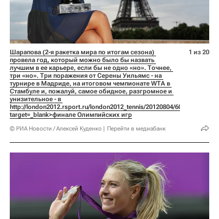
Шарапова (2-я ракетка мира по итогам сезона) 
1 из 20
провела год, который можно было бы назвать 
лучшим в ее карьере, если бы не одно «но». Точнее, 
три «но». Три поражения от Серены Уильямс - на 
турнире в Мадриде, на итоговом чемпионате WTA в 
Стамбуле и, пожалуй, самое обидное, разгромное и 
унизительное - в 
http://london2012.rsport.ru/london2012_tennis/20120804/608144553.html
target=_blank>финале Олимпийских игр
© РИА Новости / Алексей Куденко
Перейти в медиабанк