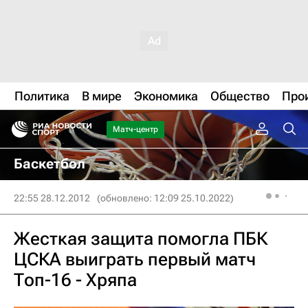
Политика
В мире
Экономика
Общество
Про
Матч-центр
Баскетбол
22:55 28.12.2012
(обновлено: 12:09 25.10.2022)
Жесткая защита помогла ПБК
ЦСКА выиграть первый матч
Топ-16 - Хряпа