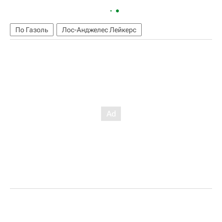
По Газоль
Лос-Анджелес Лейкерс