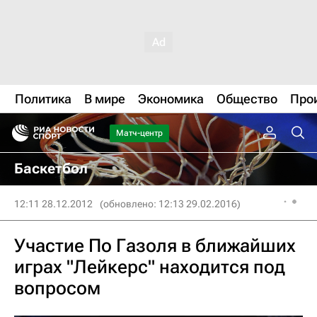
Политика
В мире
Экономика
Общество
Про
Матч-центр
Баскетбол
12:11 28.12.2012
(обновлено: 12:13 29.02.2016)
Участие По Газоля в ближайших
играх "Лейкерс" находится под
вопросом