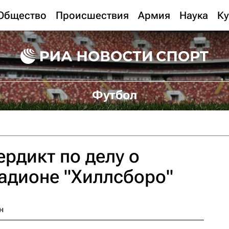
Общество
Происшествия
Армия
Наука
Ку
Футбол
ердикт по делу о
тадионе "Хиллсборо"
н