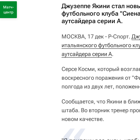
Джузеппе Якини стал нов
Матч-
футбольного клуба "Сиен
центр
аутсайдера серии А.
МОСКВА, 17 дек - Р-Спорт.
Дж
итальянского футбольного кл
аутсайдера серии А
.
Серсе Косми, который возглав
воскресного поражения от "Ф
полгода из двух лет, положен
Сообщается, что Якини в бли
штаба. Во вторник тренер пр
новом качестве.