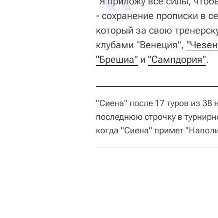
"Я приложу все силы, чтоб
- сохранение прописки в се
который за свою тренерск
клубами "Венеция",
"Чезен
"Брешиа"
и
"Сампдория"
.
"Сиена" после 17 туров из 38
последнюю строчку в турнирно
когда "Сиена" примет "Наполи