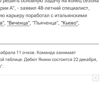
ы решить основную задачу на конец сезона
рии А", - заявил 48-летний специалист,
ую карьеру поработал с итальянскими
а"
,
"Виченца"
, "Пьяченца",
"Кьево"
,
 набрала 11 очков. Команда занимает
й таблице. Дебют Якини состоится 22 декабря,
".