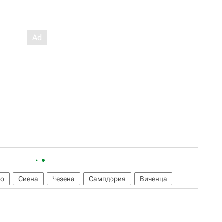
во
Сиена
Чезена
Сампдория
Виченца