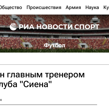
Общество
Происшествия
Армия
Наука
Ку
Футбол
ен главным тренером
луба "Сиена"
н