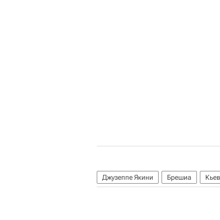
Джузеппе Якини
Брешиа
Кье