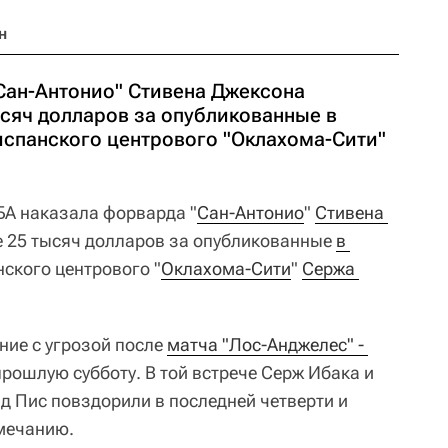
н
Сан-Антонио" Стивена Джексона
сяч долларов за опубликованные в
испанского центрового "Оклахома-Сити"
А наказала форварда "
Сан-Антонио
"
Стивена 
 25 тысяч долларов за опубликованные
в 
нского центрового "
Оклахома-Сити
"
Сержа 
ие с угрозой после
матча "Лос-Анджелес" - 
прошлую субботу. В той встрече Серж Ибака и
лд Пис повздорили в последней четверти и
мечанию.