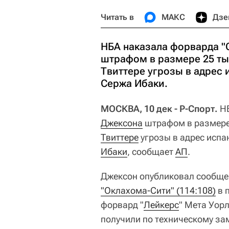
Читать в
МАКС
Дзе
НБА наказала форварда "
штрафом в размере 25 ты
Твиттере угрозы в адрес 
Сержа Ибаки.
МОСКВА, 10 дек - Р-Спорт.
НБ
Джексона
штрафом в размере
Твиттере
угрозы в адрес испа
Ибаки
, сообщает
АП
.
Джексон опубликовал сообщен
"Оклахома-Сити" (114:108)
в 
форвард "
Лейкерс
" Мета Уор
получили по техническому за