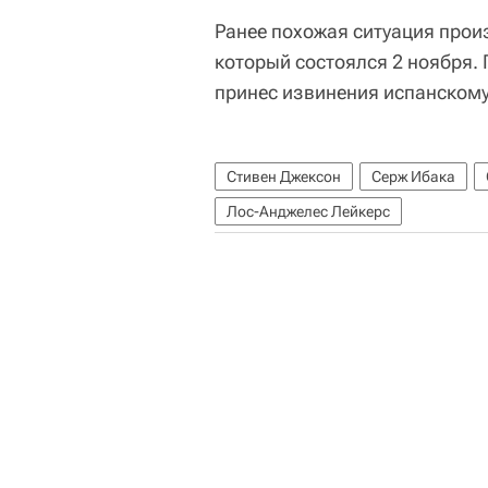
Ранее похожая ситуация прои
который состоялся 2 ноября.
принес извинения испанскому
Стивен Джексон
Серж Ибака
Лос-Анджелес Лейкерс