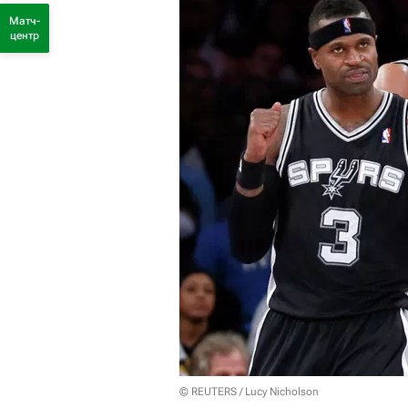
Матч-
центр
© REUTERS / Lucy Nicholson