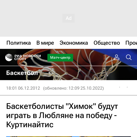
Политика
В мире
Экономика
Общество
Про
Матч-центр
Баскетбол
18:01 06.12.2012
(обновлено: 12:09 25.10.2022)
Баскетболисты "Химок" будут
играть в Любляне на победу -
Куртинайтис