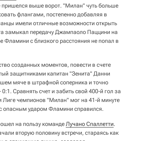
е пришелся выше ворот. "Милан" чуть больше
ковать флангами, постепенно добавляя в
ланцы имели отличные возможности открыть
ата замыкал передачу Джампаоло Паццини на
ье Фламини с близкого расстояния не попал в
тво созданных моментов, повести в счете
тый защитниками капитан "Зенита" Данни
вшем мяче в штрафной соперника и точно
 0:1. Сравнять счет и забить свой 400-й гол за
и Лиге чемпионов "Милан" мог на 41-й минуте
 с опасным ударом Фламини справился.
пошел на пользу команде
Лучано Спаллетти
.
ачали вторую половину встречи, стараясь как