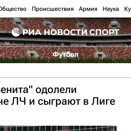
Общество
Происшествия
Армия
Наука
Ку
Футбол
енита" одолели
че ЛЧ и сыграют в Лиге