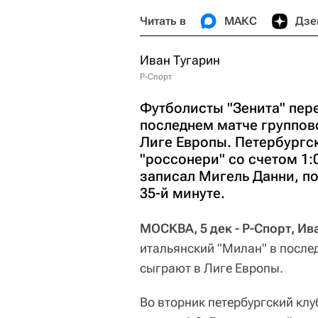
Читать в
МАКС
Дзе
Иван Тугарин
Р-Спорт
Футболисты "Зенита" пер
последнем матче группов
Лиге Европы. Петербургск
"россонери" со счетом 1:
записал Мигель Данни, п
35-й минуте.
МОСКВА, 5 дек - Р-Спорт
, Ив
итальянский "Милан" в посл
сыграют в Лиге Европы.
Во вторник петербургский клу