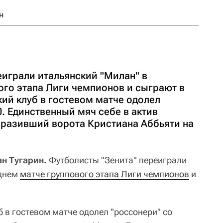
н
еиграли итальянский "Милан" в
ого этапа Лиги чемпионов и сыграют в
ий клуб в гостевом матче одолел
0. Единственный мяч себе в актив
оразивший ворота Кристиана Аббьяти на
ан Тугарин.
Футболисты "Зенита" переиграли
еднем
матче группового этапа Лиги чемпионов
и
б в гостевом матче одолел "россонери" со