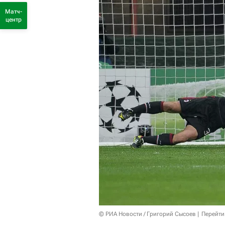
Матч-
центр
© РИА Новости / Григорий Сысоев
Перейти