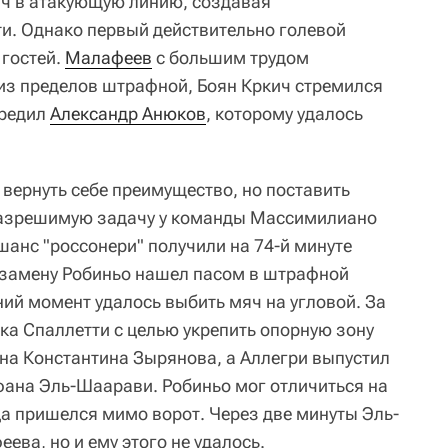
яч в атакующую линию, создавая
ти. Однако первый действительно голевой
 гостей.
Малафеев
с большим трудом
из пределов штрафной, Боян Кркич стремился
ередил
Александр Анюков
, которому удалось
 вернуть себе преимущество, но поставить
разрешимую задачу у команды Массимилиано
шанс "россонери" получили на 74-й минуте
 замену Робиньо нашел пасом в штрафной
ний момент удалось выбить мяч на угловой. За
ка Спаллетти с целью укрепить опорную зону
а Константина Зырянова, а Аллегри выпустил
фана Эль-Шаарави. Робиньо мог отличиться на
ца пришелся мимо ворот. Через две минуты Эль-
ва, но и ему этого не удалось.