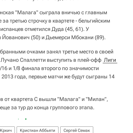
анская "Малага" сыграла вничью с главным
 за третью строчку в квартете - бельгийским
 испанцев отметился Дуда (45, 61). У
 Йованович (50) и Дьемерси Мбокани (89).
абранными очками занял третье место в своей
е Лучано Спаллетти выступить в плей-офф
 Лиги 
/16 и 1/8 финала второго по значимости
 2013 года, первые матчи же будут сыграны 14
в от квартета С вышли "Малага" и "Милан",
еще за тур до конца группового этапа.
 Кркич
Кристиан Аббьяти
Сергей Семак