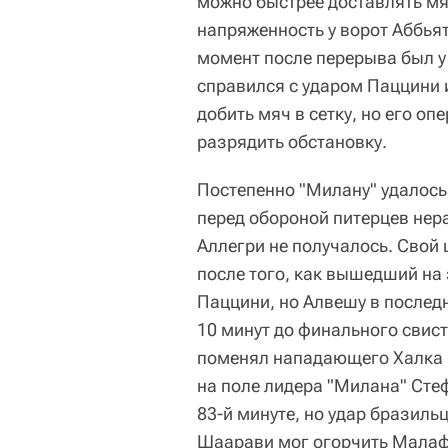
можно быстрее доставлять м
напряженность у ворот Аббья
момент после перерыва был у
справился с ударом Паццини 
добить мяч в сетку, но его оп
разрядить обстановку.
Постепенно "Милану" удалось
перед обороной питерцев не
Аллегри не получалось. Свой 
после того, как вышедший на
Паццини, но Алвешу в послед
10 минут до финального свист
поменял нападающего Халка н
на поле лидера "Милана" Сте
83-й минуте, но удар бразиль
Шаарави мог огорчить Малафее