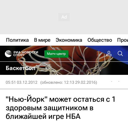
Политика
В мире
Экономика
Общество
Про
Матч-центр
Баскетбол
05:51 03.12.2012
(обновлено: 12:13 29.02.2016)
"Нью-Йорк" может остаться с 1
здоровым защитником в
ближайшей игре НБА