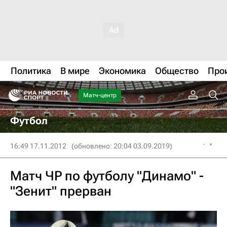
Политика
В мире
Экономика
Общество
Про
Матч-центр
Футбол
16:49 17.11.2012
(обновлено: 20:04 03.09.2019)
Матч ЧР по футболу "Динамо" -
"Зенит" прерван