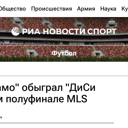
Общество
Происшествия
Армия
Наука
Ку
Футбол
амо" обыграл "ДиСи
м полуфинале MLS
н