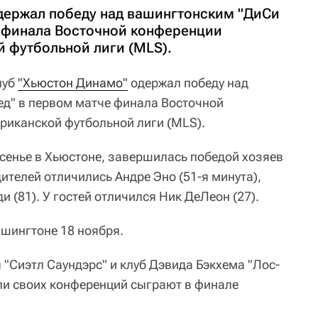
держал победу над вашингтонским "ДиСи
 финала Восточной конференции
 футбольной лиги (MLS).
луб
"Хьюстон Динамо"
одержал победу над
д" в первом матче финала Восточной
риканской футбольной лиги (MLS).
сенье в Хьюстоне, завершилась победой хозяев
дителей отличились Андре Эно (51-я минута),
и (81). У гостей отличился Ник ДеЛеон (27).
ашингтоне 18 ноября.
"Сиэтл Саундэрс" и клуб Дэвида Бэкхема "Лос-
ли своих конференций сыграют в финале