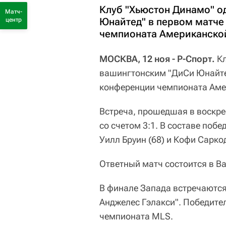
Клуб "Хьюстон Динамо" о
Матч-
Юнайтед" в первом матче
центр
чемпионата Американской
МОСКВА, 12 ноя - Р-Спорт.
К
вашингтонским "ДиСи Юнайте
конференции чемпионата Аме
Встреча, прошедшая в воскре
со счетом 3:1. В составе побе
Уилл Бруин (68) и Кофи Саркод
Ответный матч состоится в В
В финале Запада встречаются 
Анджелес Гэлакси". Победите
чемпионата MLS.