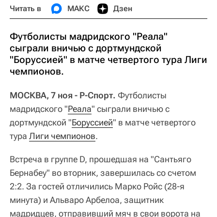
Читать в
МАКС
Дзен
Футболисты мадридского "Реала"
сыграли вничью с дортмундской
"Боруссией" в матче четвертого тура Лиги
чемпионов.
МОСКВА, 7 ноя - Р-Спорт.
Футболисты
мадридского "
Реала
" сыграли вничью с
дортмундской "
Боруссией
" в матче четвертого
тура
Лиги чемпионов
.
Встреча в группе D, прошедшая на "Сантьяго
Бернабеу" во вторник, завершилась со счетом
2:2. За гостей отличились Марко Ройс (28-я
минута) и Альваро Арбелоа, защитник
мадридцев, отправивший мяч в свои ворота на