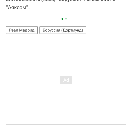
"Аяксом".
Реал Мадрид
Боруссия (Дортмунд)