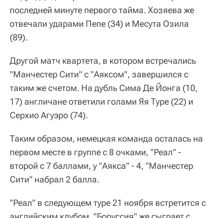
последней минуте первого тайма. Хозяева же
отвечали ударами Пепе (34) и Месута Озила
(89).
Другой матч квартета, в котором встречались
"Манчестер Сити" с "Аяксом", завершился с
таким же счетом. На дубль Сима Де Йонга (10,
17) англичане ответили голами Яя Туре (22) и
Серхио Агуэро (74).
Таким образом, немецкая команда осталась на
первом месте в группе с 8 очками, "Реал" -
второй с 7 баллами, у "Аякса" - 4, "Манчестер
Сити" набрал 2 балла.
"Реал" в следующем туре 21 ноября встретится с
английским клубом, "Боруссия" же сыграет с