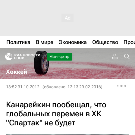
Политика
В мире
Экономика
Общество
Про
Матч-центр
Хоккей
13:52 31.10.2012
(обновлено: 12:13 29.02.2016)
Канарейкин пообещал, что
глобальных перемен в ХК
"Спартак" не будет