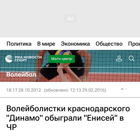
Политика
В мире
Экономика
Общество
Про
Матч-центр
Волейбол
18:17 28.10.2012
(обновлено: 12:13 29.02.2016)
Волейболистки краснодарского
"Динамо" обыграли "Енисей" в
ЧР