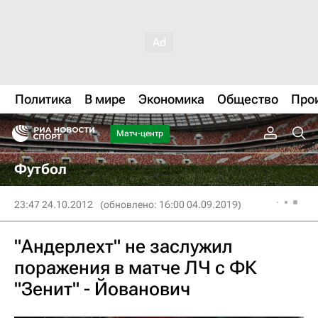
Политика
В мире
Экономика
Общество
Про
Матч-центр
Футбол
23:47 24.10.2012
(обновлено: 16:00 04.09.2019)
"Андерлехт" не заслужил
поражения в матче ЛЧ с ФК
"Зенит" - Йованович