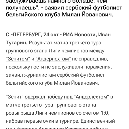
заслуживаешь намного больше, чем
получаешь", - заявил сербский футболист
бельгийского клуба Милан Йованович.
С.-ПЕТЕРБУРГ, 24 окт - РИА Новости, Иван
Тугарин.
Результат матча третьего тура
группового этапа Лиги чемпионов между
"Зенитом"
и
"Андерлехтом"
не справедлив,
поскольку гости не заслуживали поражения,
заявил журналистам сербский футболист
бельгийского клуба Милан Йованович.
"Зенит"
одержал победу над "Андерлехтом"
в
матче
третьего тура группового этапа 
розыгрыша Лиги чемпионов
со счетом 1:0,
набрав первые очки в турнире. Единственный
мяч форвард
Александр Кержаков
забил с