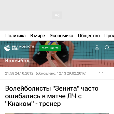
Политика
В мире
Экономика
Общество
Про
Матч-центр
Волейбол
21:58 24.10.2012
(обновлено: 12:13 29.02.2016)
Волейболисты "Зенита" часто
ошибались в матче ЛЧ с
"Кнаком" - тренер