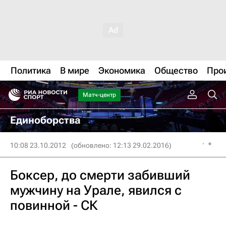
Политика
В мире
Экономика
Общество
Про
Матч-центр
Единоборства
10:08 23.10.2012
(обновлено: 12:13 29.02.2016)
Боксер, до смерти забивший
мужчину на Урале, явился с
повинной - СК