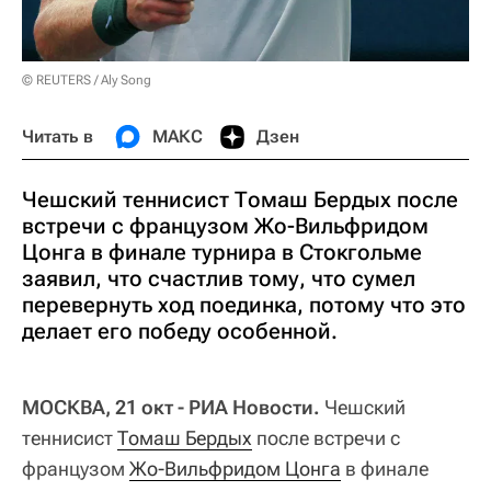
© REUTERS / Aly Song
Читать в
МАКС
Дзен
Чешский теннисист Томаш Бердых после
встречи с французом Жо-Вильфридом
Цонга в финале турнира в Стокгольме
заявил, что счастлив тому, что сумел
перевернуть ход поединка, потому что это
делает его победу особенной.
МОСКВА, 21 окт - РИА Новости.
Чешский
теннисист
Томаш Бердых
после встречи с
французом
Жо-Вильфридом Цонга
в финале