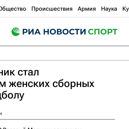
Общество
Происшествия
Армия
Наука
Ку
ник стал
м женских сборных
дболу
н