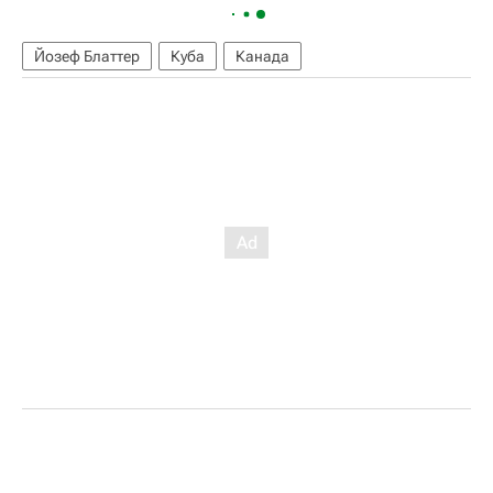
Йозеф Блаттер
Куба
Канада