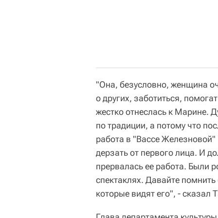
"Она, безусловно, женщина о
о других, заботиться, помога
жестко отнеслась к Марине. Ду
по традиции, а потому что по
работа в "Вассе Железновой" 
дерзать от первого лица. И д
прервалась ее работа. Были р
спектаклях. Давайте помнить е
которые видят его", - сказал 
Глава департамента культуры