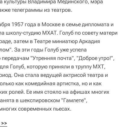
а культуры Владимира Мединского, мэра
акже телеграммы из театров.
абря 1957 года в Москве в семье дипломата и
ла школу-студию МХАТ. Голуб по совету матери
траде, затем в Театре миниатюр Аркадия
лом". За эти годы Голуб уже успела
передачам "Утренняя почта", "Доброе утро!",
 для Голуб, которую приняли в труппу МХТ,
иод. Она стала ведущей актрисой театра и
олько как комедийная артистка, но и как
их ролей. Ее имя стояло на афишах многих
занята в шекспировском "Гамлете",
многих современных пьесах.
 >>