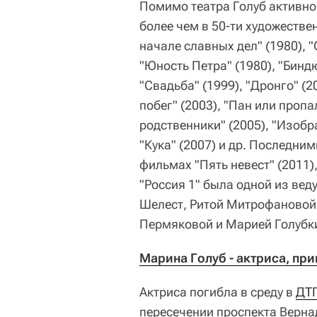
Помимо театра Голуб активно
более чем в 50-ти художестве
начале славных дел" (1980), 
"Юность Петра" (1980), "Бинд
"Свадьба" (1999), "Дронго" (2
побег" (2003), "Пан или пропа
родственники" (2005), "Изобра
"Кука" (2007) и др. Последни
фильмах "Пять невест" (2011)
"Россия 1" была одной из ве
Шелест, Ритой Митрофановой,
Пермяковой и Марией Голубк
Марина Голуб - актриса, пр
Актриса погибла в среду в
ДТП
пересечении проспекта Верна