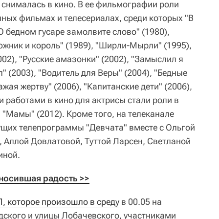
 снималась в кино. В ее фильмографии роли
нных фильмах и телесериалах, среди которых "В
"О бедном гусаре замолвите слово" (1980),
южник и король" (1989), "Ширли-Мырли" (1995),
002), "Русские амазонки" (2002), "Замыслил я
л" (2003), "Водитель для Веры" (2004), "Бедные
жая жертву" (2006), "Капитанские дети" (2006),
ми работами в кино для актрисы стали роли в
, "Мамы" (2012). Кроме того, на телеканале
дущих телепрограммы "Девчата" вместе с Ольгой
 Аллой Довлатовой, Туттой Ларсен, Светланой
иной.
иносившая радость >>
, которое произошло в среду
в 00.05 на
дского и улицы Лобачевского, участниками