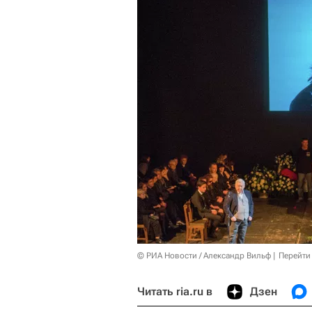
© РИА Новости / Александр Вильф
Перейти
Читать ria.ru в
Дзен