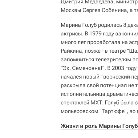
Дмитрия Медведева, министр
Москвы Сергея Собянина, а т
Марина Голуб
родилась 8 дек
актрисы. В 1979 году закончи
много лет проработала на эс
Райкина, позже - в театре "Ша
запомниться телезрителям по 
"Эх, Семеновна!". В 2003 году
начался новый творческий пер
раскрыла свой потенциал не т
исполнительница драматическ
спектаклей МХТ: Голуб была 
мольеровском "Тартюфе", во 
Жизни и роль Марины Голуб